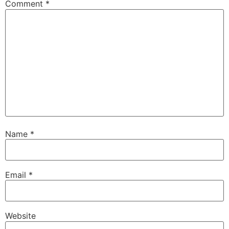
Comment
*
Name
*
Email
*
Website