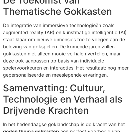
De Toekomst van
Thematische Gokkasten
De integratie van immersieve technologieën zoals
augmented reality (AR) en kunstmatige intelligentie (AI)
staat klaar om nieuwe dimensies toe te voegen aan de
beleving van gokspellen. De komende jaren zullen
gokkasten niet alleen mooie verhalen vertellen, maar
deze ook aanpassen op basis van individuele
spelervoorkeuren en interacties. Het resultaat: nog meer
gepersonaliseerde en meeslepende ervaringen.
Samenvatting: Cultuur,
Technologie en Verhaal als
Drijvende Krachten
In het hedendaagse goklandschap is de kracht van het
goden thema gokkasten
een perfect voorbeeld van