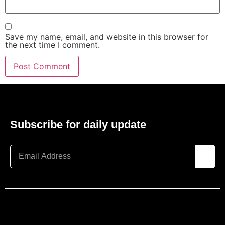
Save my name, email, and website in this browser for
the next time I comment.
Subscribe for daily update