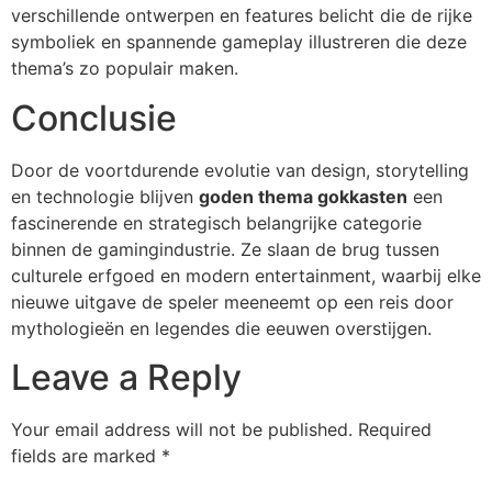
verschillende ontwerpen en features belicht die de rijke
symboliek en spannende gameplay illustreren die deze
thema’s zo populair maken.
Conclusie
Door de voortdurende evolutie van design, storytelling
en technologie blijven
goden thema gokkasten
een
fascinerende en strategisch belangrijke categorie
binnen de gamingindustrie. Ze slaan de brug tussen
culturele erfgoed en modern entertainment, waarbij elke
nieuwe uitgave de speler meeneemt op een reis door
mythologieën en legendes die eeuwen overstijgen.
Leave a Reply
Your email address will not be published.
Required
fields are marked
*