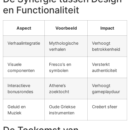
en Functionaliteit
Aspect
Voorbeeld
Impact
Verhaalintegratie
Mythologische
Verhoogt
verhalen
betrokkenheid
Visuele
Fresco’s en
Versterkt
componenten
symbolen
authenticiteit
Interactieve
Athene’s
Verhoogt
bonusrondes
zoektocht
gameplayduur
Geluid en
Oude Griekse
Creëert sfeer
Muziek
instrumenten