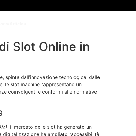
ogs/Articles
di Slot Online in
le, spinta dall’innovazione tecnologica, dalle
ne, le slot machine rappresentano un
enze coinvolgenti e conformi alle normative
a
DM)
, il mercato delle slot ha generato un
digitalizzazione ha ampliato l’accessibilità,