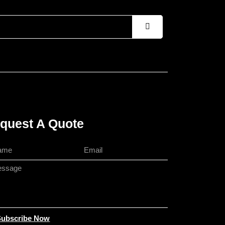
quest A Quote
Subscribe Now