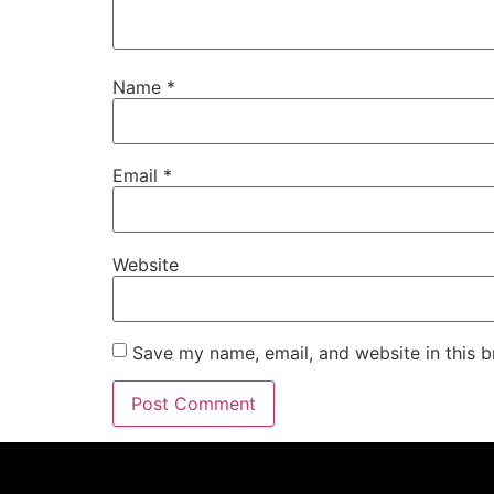
Name
*
Email
*
Website
Save my name, email, and website in this b