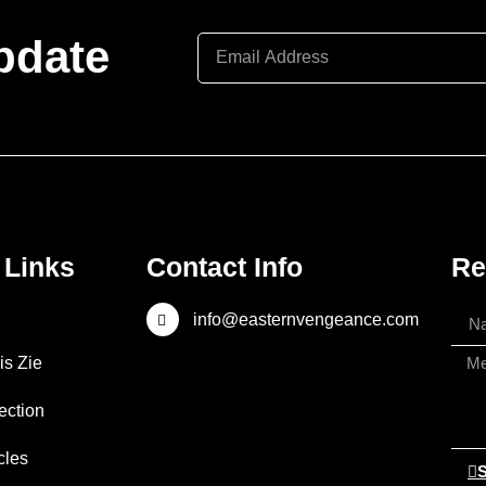
pdate
 Links
Contact Info
Re
info@easternvengeance.com
is Zie
ection
cles