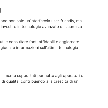
g
edono non solo un’interfaccia user-friendly, ma
 investire in tecnologie avanzate di sicurezza
tile consultare fonti affidabili e aggiornate.
 giochi e informazioni sull’ultima tecnologia
ionalmente supportati permette agli operatori e
i di qualità, contribuendo alla crescita di un