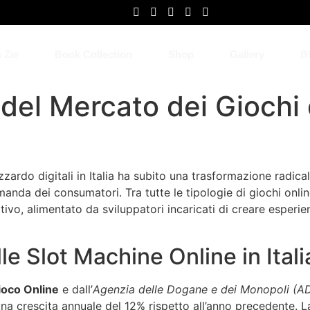
 Zie
Book Collection
Shop
Gallery
Bl
 del Mercato dei Giochi 
’azzardo digitali in Italia ha subito una trasformazione radica
anda dei consumatori. Tra tutte le tipologie di giochi onli
ivo, alimentato da sviluppatori incaricati di creare esperi
le Slot Machine Online in Itali
ioco Online
e dall’
Agenzia delle Dogane e dei Monopoli (A
a crescita annuale del 12% rispetto all’anno precedente. La 