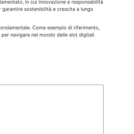
lamentato, in cui innovazione e responsabilità
garantire sostenibilità e crescita a lungo
 è fondamentale. Come esempio di riferimento,
i per navigare nel mondo delle slot digitali