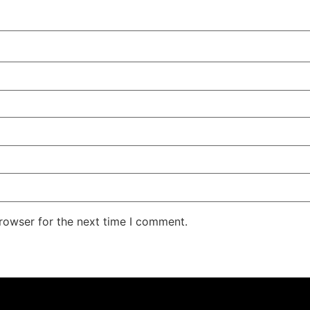
rowser for the next time I comment.