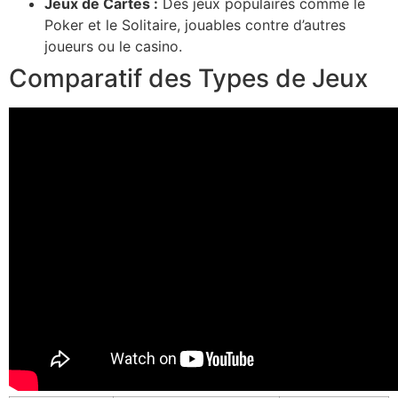
Jeux de Cartes :
Des jeux populaires comme le
Poker et le Solitaire, jouables contre d’autres
joueurs ou le casino.
Comparatif des Types de Jeux