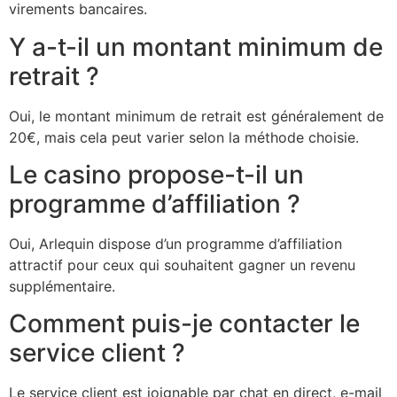
virements bancaires.
Y a-t-il un montant minimum de
retrait ?
Oui, le montant minimum de retrait est généralement de
20€, mais cela peut varier selon la méthode choisie.
Le casino propose-t-il un
programme d’affiliation ?
Oui, Arlequin dispose d’un programme d’affiliation
attractif pour ceux qui souhaitent gagner un revenu
supplémentaire.
Comment puis-je contacter le
service client ?
Le service client est joignable par chat en direct, e-mail