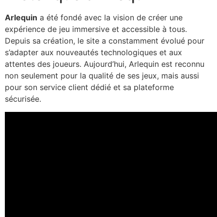
Arlequin
a été fondé avec la vision de créer une
expérience de jeu immersive et accessible à tous.
Depuis sa création, le site a constamment évolué pour
s’adapter aux nouveautés technologiques et aux
attentes des joueurs. Aujourd’hui, Arlequin est reconnu
non seulement pour la qualité de ses jeux, mais aussi
pour son service client dédié et sa plateforme
sécurisée.