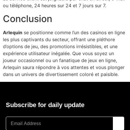
ou téléphone, 24 heures sur 24 et 7 jours sur 7.
Conclusion
Arlequin
se positionne comme l’un des casinos en ligne
les plus captivants du secteur, offrant une pléthore
d’options de jeu, des promotions irrésistibles, et une
expérience utilisateur inégalée. Que vous soyez un
joueur occasionnel ou un fanatique de jeux en ligne,
Arlequin saura répondre à vos attentes et vous plonger
dans un univers de divertissement coloré et paisible.
Subscribe for daily update